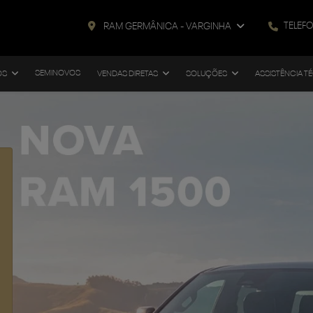
TELEF
RAM GERMÂNICA - VARGINHA
SEMINOVOS
OS
VENDAS DIRETAS
SOLUÇÕES
ASSISTÊNCIA T