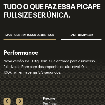
TUDO O QUE FAZ ESSA PICAPE
FULLSIZE SER ÚNICA.
MAIS PODER, EM TODOS OS SENTIDOS
RAM + SEM PARAR
Performance
P
Nova versão 1500 Big Horn. Sua entrada para o universo
Eq
full-size da Ram com desempenho de alto nível: 0 a
Au
100km/h em apenas 5,3 segundos.
en