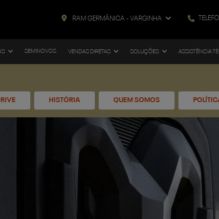
TELEF
RAM GERMÂNICA - VARGINHA
SEMINOVOS
OS
VENDAS DIRETAS
SOLUÇÕES
ASSISTÊNCIA T
RIVE
HISTÓRIA
QUEM SOMOS
POLÍTI