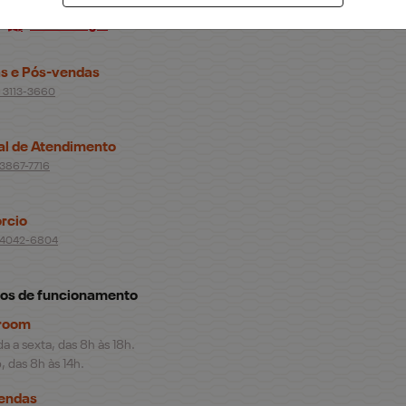
Como chegar
s e Pós-vendas
) 3113-3660
al de Atendimento
 3867-7716
rcio
) 4042-6804
ios de funcionamento
room
 a sexta, das 8h às 18h.
 das 8h às 14h.
endas