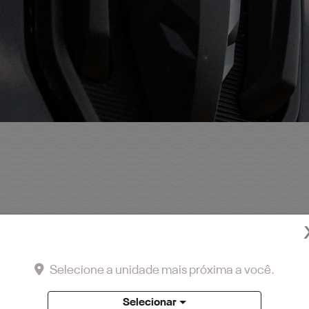
 GERMÂNICA -
GINHA
Selecione a unidade mais próxima a você.
 Princesa do Sul, 2590 -
a - Minas Gerais
Selecionar