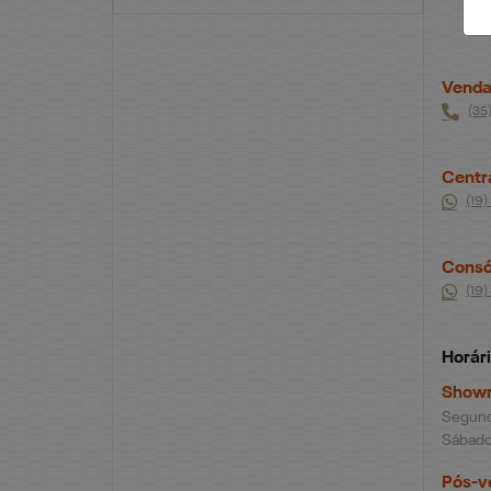
Venda
(35
Centr
(19)
Consó
(19
Horár
Show
Segunda
Sábado,
Pós-v