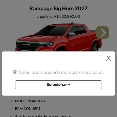
Rampage Big Horn 2027
a partir de R$ 230.990,00
Next
X
Selecione a unidade mais próxima a você.
Vermelho Flame
Selecionar
MODEL YEAR 2027
RAM CONNECT
Abertura remota da tampa traseira