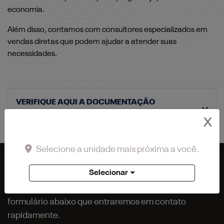
economia.
Além disso, contamos com consultores especializados em
vendas diretas que podem ajudar a atender suas
necessidades.
VERIFIQUE AQUI A DOCUMENTAÇÃO
NECESSÁRIA
X
Selecione a unidade mais próxima a você.
SOLICITE SUA PROPOSTA
Selecionar
Para solicitar mais informações, por favor, preencha o
formulário abaixo que entraremos em contato
rapidamente.