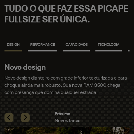
TUDO O QUE FAZ ESSA PICAPE
FULLSIZE SER ÚNICA.
DESIGN
PERFORMANCE
CAPACIDADE
TECNOLOGIA
S
Novo design
N
Novo design dianteiro com grade inferior texturizada e para-
No
choque ainda mais robusto. Sua nova RAM 3500 chega
co
com presença que domina qualquer estrada.​
ma
Previous
Next
Pr