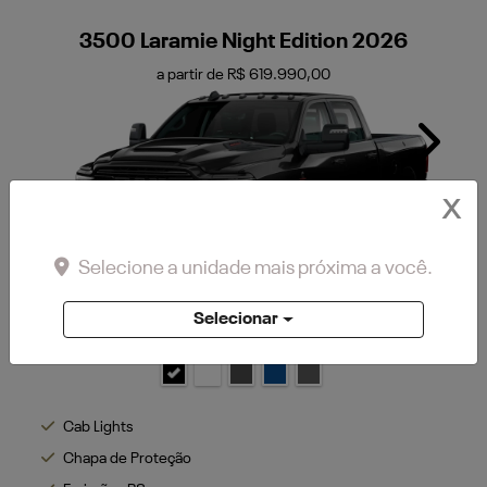
3500 Laramie Night Edition 2026
a partir de R$ 619.990,00
Next
X
Selecione a unidade mais próxima a você.
Selecionar
Preto Diamond
Cab Lights
Chapa de Proteção