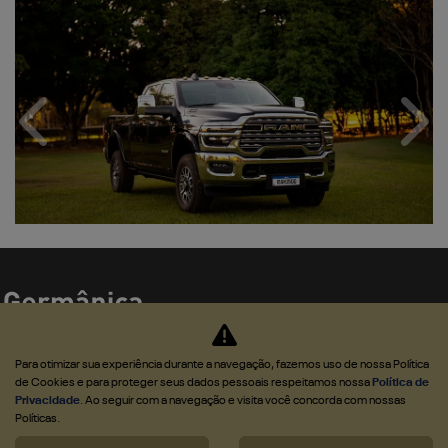
Anterior
Próx
Para otimizar sua experiência durante a navegação, fazemos uso de nossa Política
de Cookies e para proteger seus dados pessoais respeitamos nossa
Política de
Veiculos
Privacidade
. Ao seguir com a navegação e visita você concorda com nossas
Políticas.
Mapa do site