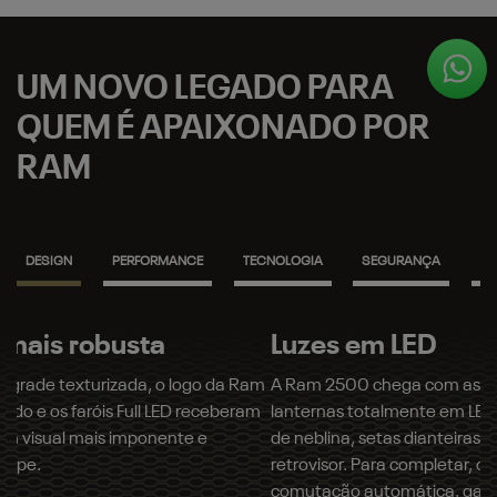
UM NOVO LEGADO PARA
QUEM É APAIXONADO POR
RAM
DESIGN
PERFORMANCE
TECNOLOGIA
SEGURANÇA
IN
Luzes em LED
A Ram 2500 chega com assinatura luminosa, novos faróis e
lanternas totalmente em LED, incluindo luzes altas, baixas,
de neblina, setas dianteiras, traseiras e até mesmo o
retrovisor. Para completar, os faróis oferecem sistema de
comutação automática, garantindo mais conforto ao dirigir.