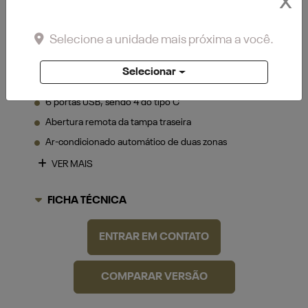
X
Selecione a unidade mais próxima a você.
3 tomadas de 115V
6 airbags com [dianteiros, lateral dianteiro e de
Selecionar
cortina (dianteiro e traseiro)]
6 portas USB, sendo 4 do tipo C
Abertura remota da tampa traseira
Ar-condicionado automático de duas zonas
VER MAIS
FICHA TÉCNICA
ENTRAR EM CONTATO
COMPARAR VERSÃO