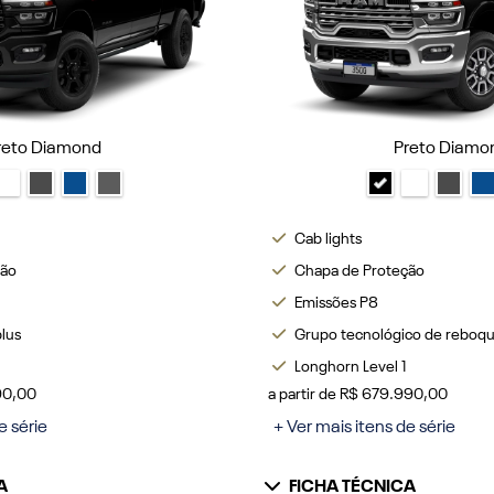
reto Diamond
Preto Diamo
Cab lights
ção
Chapa de Proteção
Emissões P8
plus
Grupo tecnológico de reboq
Longhorn Level 1
990,00
a partir de R$ 679.990,00
e série
+ Ver mais itens de série
A
FICHA TÉCNICA