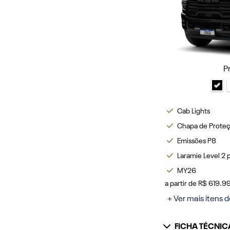
P
Cab Lights
Chapa de Prote
Emissões P8
Laramie Level 2 
MY26
a partir de R$ 619.
+ Ver mais itens d
FICHA TÉCNIC