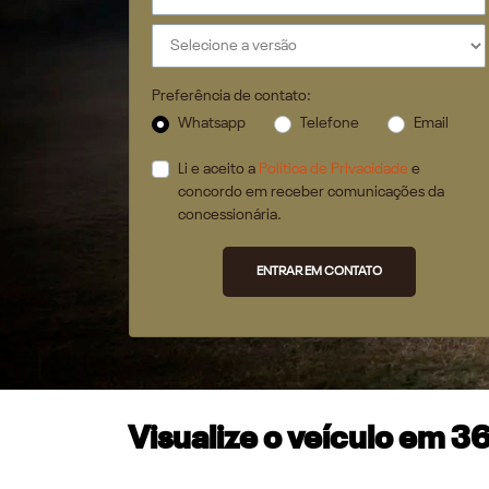
Preferência de contato:
Whatsapp
Telefone
Email
Li e aceito a
Política de Privacidade
e
concordo em receber comunicações da
concessionária.
ENTRAR EM CONTATO
Visualize o veículo em 3