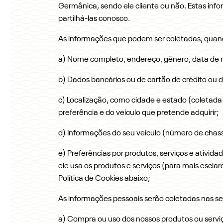
Germânica, sendo ele cliente ou não. Estas inf
partilhá-las conosco.
As informações que podem ser coletadas, quand
a) Nome completo, endereço, gênero, data de n
b) Dados bancários ou de cartão de crédito ou
c) Localização, como cidade e estado (coletada
preferência e do veículo que pretende adquirir;
d) Informações do seu veículo (número de chas
e) Preferências por produtos, serviços e ativid
ele usa os produtos e serviços (para mais escla
Política de Cookies abaixo;
As informações pessoais serão coletadas nas se
a) Compra ou uso dos nossos produtos ou serviço