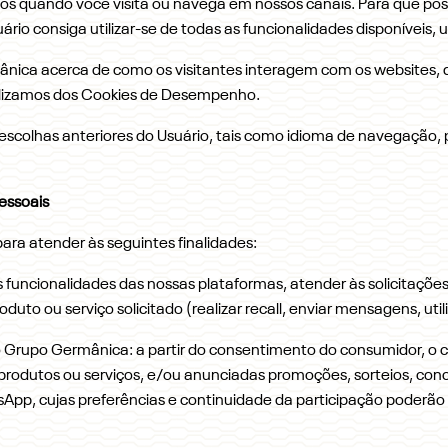
os quando você visita ou navega em nossos canais. Para que po
rio consiga utilizar-se de todas as funcionalidades disponíveis, 
nica acerca de como os visitantes interagem com os websites, qua
utilizamos dos Cookies de Desempenho.
s escolhas anteriores do Usuário, tais como idioma de navegação
essoais
para atender às seguintes finalidades:
às funcionalidades das nossas plataformas, atender às solicitações
duto ou serviço solicitado (realizar recall, enviar mensagens, util
do Grupo Germânica: a partir do consentimento do consumidor, 
s produtos ou serviços, e/ou anunciadas promoções, sorteios, con
pp, cujas preferências e continuidade da participação poderão 