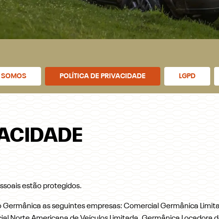
 SOMOS
POLÍTICA DE PRIVACIDADE
LGPD
VACIDADE
soais estão protegidos.
po Germânica as seguintes empresas: Comercial Germânica Limita
cial Norte Americana de Veículos Limitada, Germânica Locadora d