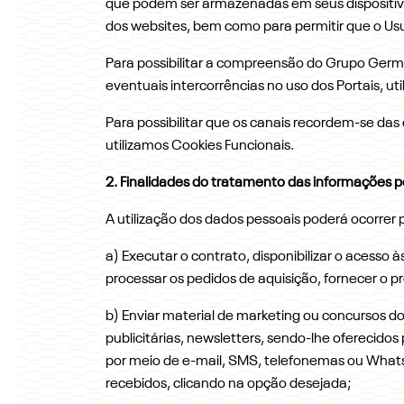
que podem ser armazenadas em seus dispositiv
dos websites, bem como para permitir que o Usuá
Para possibilitar a compreensão do Grupo Germâ
eventuais intercorrências no uso dos Portais, 
Para possibilitar que os canais recordem-se da
utilizamos Cookies Funcionais.
2. Finalidades do tratamento das informações p
A utilização dos dados pessoais poderá ocorrer 
a) Executar o contrato, disponibilizar o acesso 
processar os pedidos de aquisição, fornecer o pro
b) Enviar material de marketing ou concursos 
publicitárias, newsletters, sendo-lhe oferecido
por meio de e-mail, SMS, telefonemas ou WhatsA
recebidos, clicando na opção desejada;