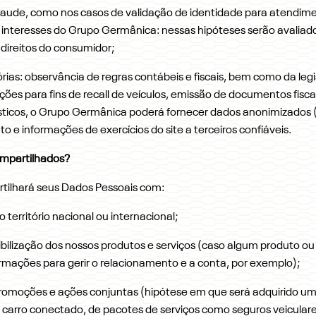
fraude, como nos casos de validação de identidade para atendimen
s interesses do Grupo Germânica: nessas hipóteses serão avaliad
direitos do consumidor;
ias: observância de regras contábeis e fiscais, bem como da legi
ões para fins de recall de veículos, emissão de documentos fisca
ísticos, o Grupo Germânica poderá fornecer dados anonimizados 
to e informações de exercícios do site a terceiros confiáveis.
ompartilhados?
ilhará seus Dados Pessoais com:
território nacional ou internacional;
ibilização dos nossos produtos e serviços (caso algum produto o
ormações para gerir o relacionamento e a conta, por exemplo);
moções e ações conjuntas (hipótese em que será adquirido um p
arro conectado, de pacotes de serviços como seguros veiculares