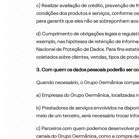
c) Realizar avaliação de crédito, prevenção de 
condições dos produtos e serviços, conforme o
para garantir que eles não se sobreponham aos 
d) Cumprimento de obrigações legais e regulatór
exemplo, nas hipóteses de retenção de informaç
Nacional de Proteção de Dados. Para fins estat
coletados sobre clientes, vendas, tipos de produ
3. Com quem os dados pessoais poderão ser c
Quando necessário, o Grupo Germânica compart
a) Empresas do Grupo Germânica, localizadas no 
b) Prestadores de serviços envolvidos na dispon
meio de um terceiro, será necessário trocar inf
c) Parceiros com quem podemos desenvolver pro
canais do Grupo Germânica, como a compra de c