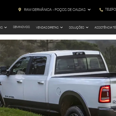
TELEF
RAM GERMÂNICA - POÇOS DE CALDAS
SEMINOVOS
OS
VENDAS DIRETAS
SOLUÇÕES
ASSISTÊNCIA T