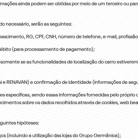
ormações ainda podem ser obtidas por meio de um terceiro ou pa
o necessário, serão as seguintes:
ascimento, RG, CPF, CNH, número de telefone, e-mail, profissão
 débito (para processamento de pagamento);
 somente se as funcionalidades de localização do carro estivere
si e RENAVAN) e confirmação de identidade (informações de seg
ades específicas, sendo essas informações fornecidas pelo próprio
recimentos sobre os dados recolhidos através de cookies, web be
guintes hipóteses:
s (incluindo a utilização das lojas do Grupo Germânica);