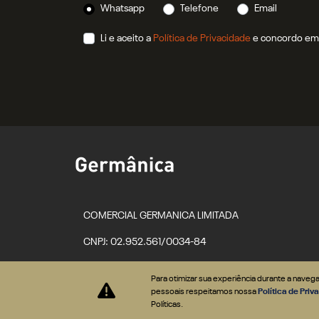
Whatsapp
Telefone
Email
Li e aceito a
Política de Privacidade
e concordo em 
COMERCIAL GERMANICA LIMITADA
CNPJ: 02.952.561/0034-84
Para otimizar sua experiência durante a nave
pessoais respeitamos nossa
Política de Pri
Desacelere. Seu bem maior é a vida.
Políticas.