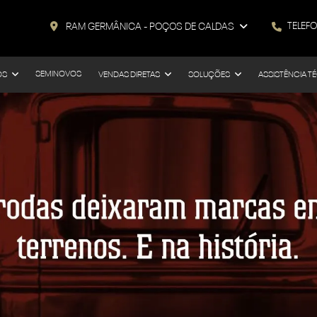
TELEF
RAM GERMÂNICA - POÇOS DE CALDAS
SEMINOVOS
OS
VENDAS DIRETAS
SOLUÇÕES
ASSISTÊNCIA T
s.control_prev