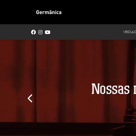
VEICUL
templates.template-01.components.carousel.text