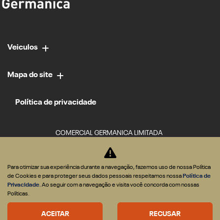
Veiculos
Mapa do site
Política de privacidade
COMERCIAL GERMANICA LIMITADA
CNPJ: 02.952.561/0034-84
Para otimizar sua experiência durante a navegação, fazemos uso de nossa Política
de Cookies e para proteger seus dados pessoais respeitamos nossa
Política de
Privacidade
. Ao seguir com a navegação e visita você concorda com nossas
Políticas.
ACEITAR
RECUSAR
Desacelere. Seu bem maior é a