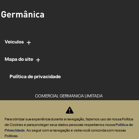
Veiculos
Mapa do site
Política de privacidade
COMERCIAL GERMANICA LIMITADA
CNPJ: 02.952.561/0034-84
Para otimizar sua experiência durante a navegação, fazemos uso de nossa Política
de Cookies e para proteger seus dados pessoais respeitamos nossa
Política de
Privacidade
. Ao seguir com a navegação e visita você concorda com nossas
Políticas.