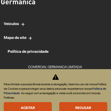
Veiculos
Mapa do site
Política de privacidade
COMERCIAL GERMANICA LIMITADA
CNPJ: 02.952.561/0034-84
Para otimizar sua experiência durante a navegação, fazemos uso de nossa Política
de Cookies e para proteger seus dados pessoais respeitamos nossa
Política de
Privacidade
. Ao seguir com a navegação e visita você concorda com nossas
Políticas.
ACEITAR
RECUSAR
Desacelere. Seu bem maior é a