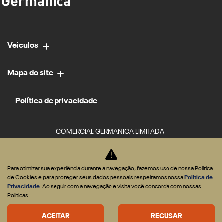
Veiculos
Mapa do site
Política de privacidade
COMERCIAL GERMANICA LIMITADA
CNPJ: 02.952.561/0034-84
Para otimizar sua experiência durante a navegação, fazemos uso de nossa Política
de Cookies e para proteger seus dados pessoais respeitamos nossa
Política de
Privacidade
. Ao seguir com a navegação e visita você concorda com nossas
Políticas.
Desacelere. Seu bem maior é a
ACEITAR
RECUSAR